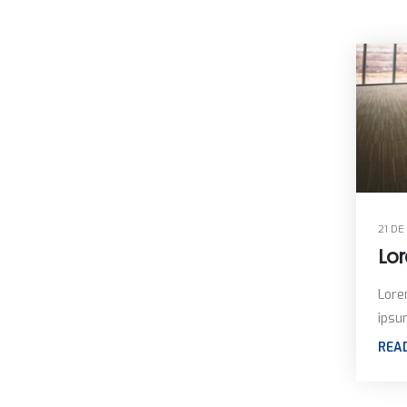
21 D
Lor
Lore
ipsum
REA