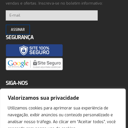
vendas e ofertas. Inscreva-se no boletim informativo:
SEGURANÇA
SIGA-NOS
Valorizamos sua privacidade
Utilizamos cookies para aprimorar sua experiência de
navegação, exibir anúncios ou conteúdo personalizado e
analisar nosso tráfego. Ao clicar em “Aceitar todos”, você
Showtime Kickboxing. © 2026. Todos os direitos reservados.