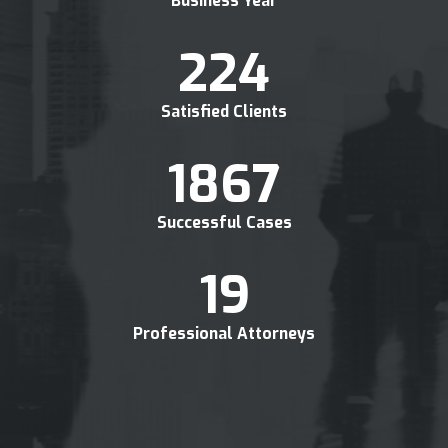
Business Year
240
+
Satisfied Clients
2000
+
Successful Cases
20
+
Professional Attorneys