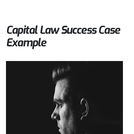
Single Portfolio
Capital Law Success Case
Example