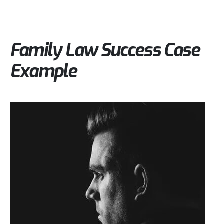
Single Portfolio
Family Law Success Case
Example