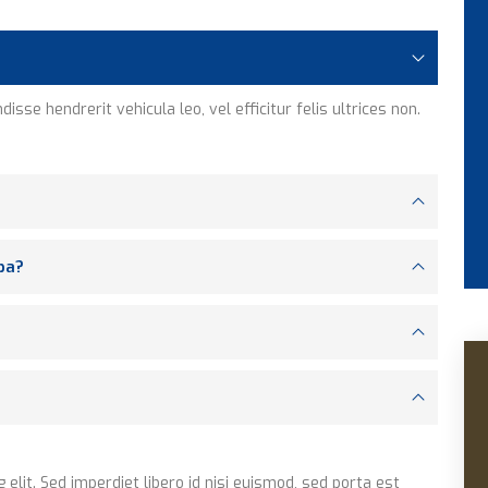
sse hendrerit vehicula leo, vel efficitur felis ultrices non.
pa?
elit. Sed imperdiet libero id nisi euismod, sed porta est